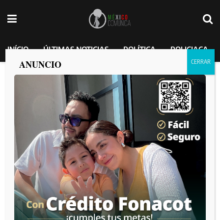
INÍCIO
ÚLTIMAS NOTICIAS
POLÍTICA
POLICIACA
ANUNCIO
Apedrean al nieto de Cantinflas tras
visitar la casa de su abuelo en busca de
sirenas
MEXICO COMUNICA
por
2025-04-05