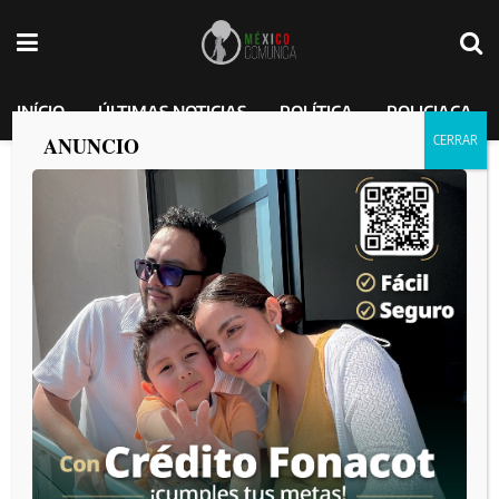
INÍCIO
ÚLTIMAS NOTICIAS
POLÍTICA
POLICIACA
ANUNCIO
12 personas lesionadas en aparatoso
accidente en bulevar 2000 de Tijuana
MEXICO COMUNICA
por
2025-03-03