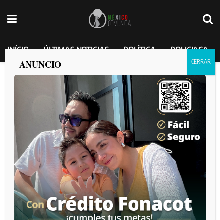
INÍCIO
ÚLTIMAS NOTICIAS
POLÍTICA
POLICIACA
ANUNCIO
Detienen a “El Pitufo” en una fiesta;
pertenecía al cártel los Rusos
México Comunica
por
2024-11-07