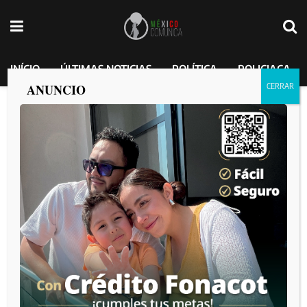
INÍCIO
ÚLTIMAS NOTICIAS
POLÍTICA
POLICIACA
ANUNCIO
Timothée Chalamet halaga a Peso
Pluma. “Está redefiniendo a la música”.
MEXICO COMUNICA
por
2025-01-17