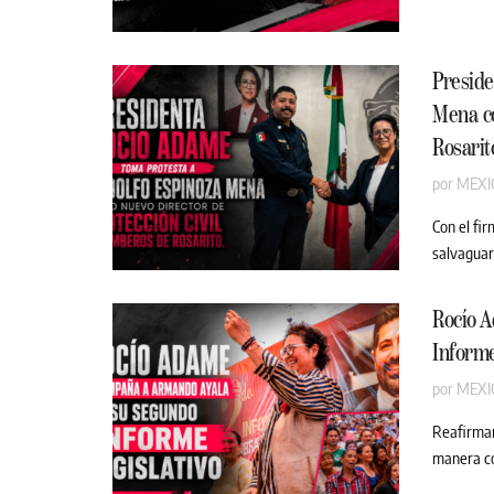
Preside
Mena co
Rosarit
por
MEXI
Con el fi
salvaguard
Rocío 
Informe
por
MEXI
Reafirman
manera coo