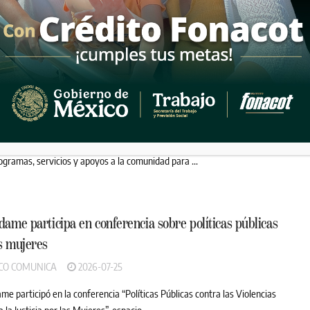
dades estatales y directivos de la CFE ...
nta Rocío Adame encabeza Feria de Paz “Atención a
sas” para las familias rosaritenses
CO COMUNICA
2026-07-31
egia impulsada por la presidenta de México, Claudia Sheinbaum Pardo,
ogramas, servicios y apoyos a la comunidad para ...
dame participa en conferencia sobre políticas públicas
s mujeres
CO COMUNICA
2026-07-25
me participó en la conferencia “Políticas Públicas contra las Violencias
 la Justicia por las Mujeres”, espacio ...