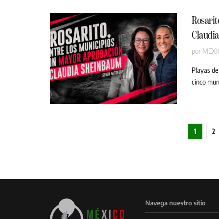
Rosarit
Claudi
por
MEXI
Playas de
cinco muni
1
2
Navega nuestro sitio