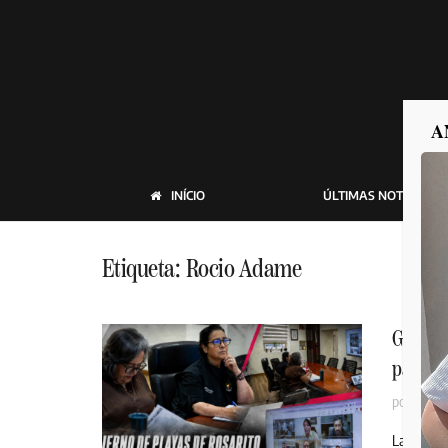
A
INÍCIO
ÚLTIMAS NOTICIAS
Etiqueta:
Rocio Adame
Gobiern
para fo
por
MEXI
La presid