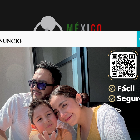
NUNCIO
POLÍTICA
POLICIACA
o de Playas de Rosarito da seguimiento a gestiones
rtalecer el servicio eléctrico en el municipio
CO COMUNICA
2026-08-05
enta municipal, Rocío Adame Muñoz, participó en una mesa de trabajo