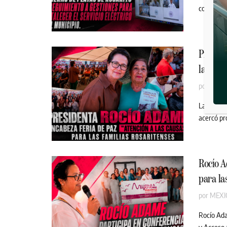
con autori
Preside
las Cau
por
MEXI
La estrat
acercó pr
Rocío A
para la
por
MEXI
Rocío Ada
y Acceso a