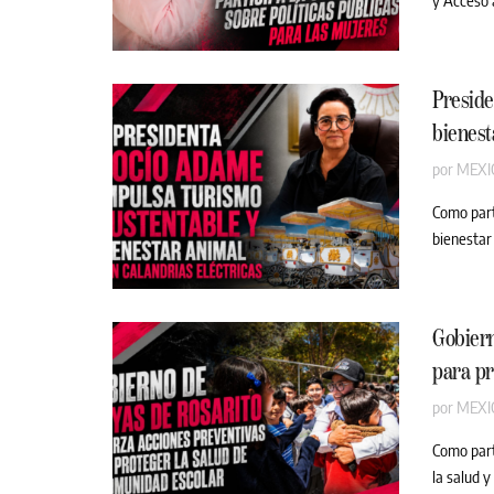
Preside
bienest
por
MEXI
Como part
bienestar 
Gobiern
para pr
por
MEXI
Como part
la salud y 