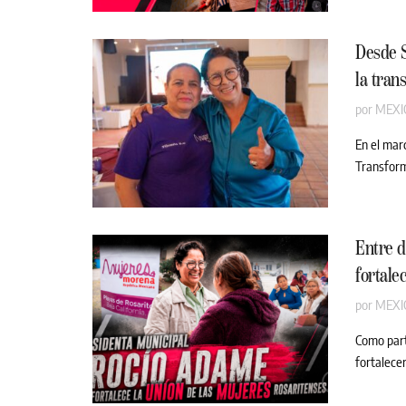
Desde 
la tran
por
MEXI
En el mar
Transforma
Entre d
fortale
por
MEXI
Como part
fortalecer