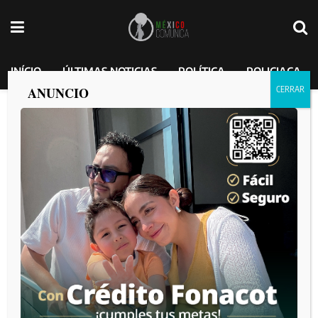
INÍCIO
ÚLTIMAS NOTICIAS
POLÍTICA
POLICIACA
ANUNCIO
Etiqueta:
neblina
Persistirán bancos de neblina en Tijuana durante la semana:
Protección Civil Municipal
por
MEXICO COMUNICA
2025-11-10
Recommended
“Todas las líneas están abiertas; hay un
detenido”: Fiscalía sobre asesinato de
abogado penalista en Tijuana