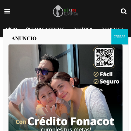
INÍCIO
ÚLTIMAS NOTICIAS
POLÍTICA
POLICIACA
ANUNCIO
Etiqueta:
narcomantas
“Maña” le deja narcomantas a gobierno de Román Cota y
les recuerda el dinero que reciben cada mes
por
MEXICO COMUNICA
2025-09-08
Crimen organizado continúa con reclamos mediante
narcomantas
por
MEXICO COMUNICA
2025-08-28
La Municipal agarra a tres por dejar mantas del tal
“Ingeniero”
por
MEXICO COMUNICA
2025-06-18