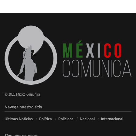
© 2025 México Comunica.
Navega nuestro sitio
Últimas Noticias
Política
Policiaca
Nacional
Internacional
Síguenos en redes