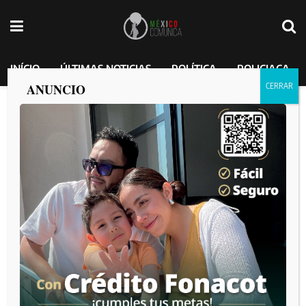
INÍCIO
ÚLTIMAS NOTICIAS
POLÍTICA
POLICIACA
ANUNCIO
Sujetos armados despojan de su vehículo
a secretario de Obras Públicas de
Sinaloa.
México Comunica
por
2025-01-14