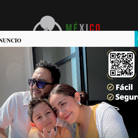
NUNCIO
POLÍTICA
POLICIACA
forme de los primeros 100
 el cabildo.
as