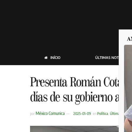
A
INÍCIO
ÚLTIMAS NOTICIAS
Presenta Román Cota in
días de su gobierno ante
México Comunica
por
2025-01-09
en
Política
,
Últimas Notici