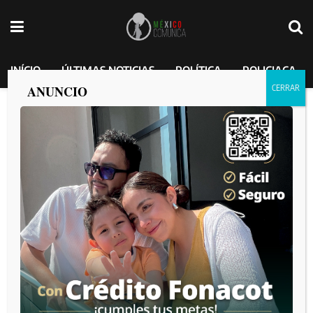
INÍCIO
ÚLTIMAS NOTICIAS
POLÍTICA
POLICIACA
ANUNCIO
Planta potabilizadora “La Nopalera”
atenderá rezago histórico en el
suministro de agua: gobernadora
Marina del Pilar
México Comunica
por
2024-12-26