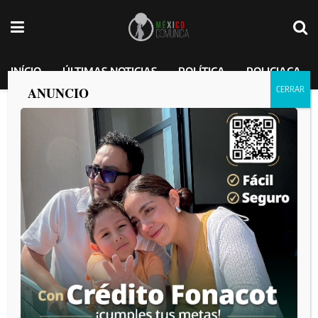
INÍCIO
ÚLTIMAS NOTICIAS
POLÍTICA
POLICIACA
ANUNCIO
Danna Paola confirma fecha en Tijuana
para su nuevo “Tour XT4S1S”.
México Comunica
por
2024-10-28