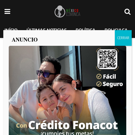
INÍCIO
ÚLTIMAS NOTICIAS
POLÍTICA
POLICIACA
ANUNCIO
Impulsa gobernadora Marina del Pilar
una cultura vial responsable con
“Autocontrol”
México Comunica
por
2024-12-27