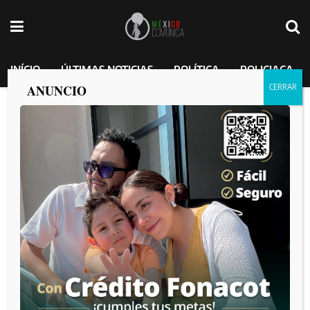
INÍCIO
ÚLTIMAS NOTICIAS
POLÍTICA
POLICIACA
ANUNCIO
Migrantes señalan que las caravanas
llegaron a México por reelección de
Maduro.
Before anything else, preparation is the key to success.
México Comunica
por
2024-10-26