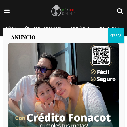
INÍCIO
ÚLTIMAS NOTICIAS
POLÍTICA
POLICIACA
ANUNCIO
Con bolsita alusin, lo detiene la
municipal de Tijuana. Con un arma
Glock, este hasta sonrió al ser detenido,
sabiendo que tal vez un juez lo dejaría en
libertad.
México Comunica
por
2025-01-09