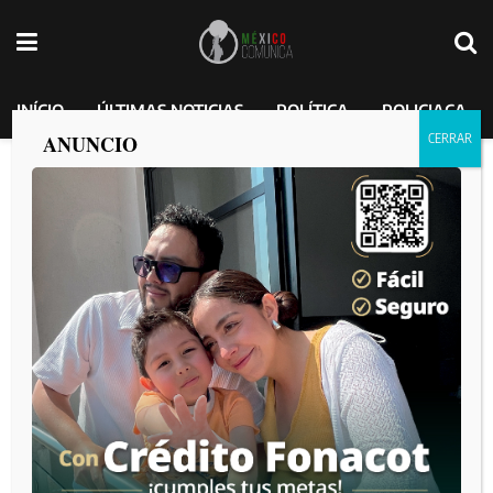
INÍCIO
ÚLTIMAS NOTICIAS
POLÍTICA
POLICIACA
ANUNCIO
Grupo Firme tendrá su estrella en el
paseo de Las Vegas.
The best way to pay for a lovely moment is to enjoy it.
México Comunica
por
2024-10-31